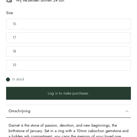
Wij verzenden binnen 24 uur.
Size
16
17
18
19
In stock
Log in to make purchases.
Omschrijving
Garnet is the stone of passion, devotion, and new beginnings, the
birthstone of January. Set in a ring with a 10mm cabochon gemstone and
a hidden ash compartment, you carry the memory of your loved one